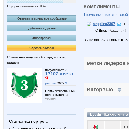
Комплименты
Портрет заполнен на 81 %
1 комплиментов в гостевой 
Отправить приватное сообщение
Angelina2307
11.
Добавить в друзья
С Днем Рождения!
Игнорировать
Вы не авторизованы! Чтоб
Сделать подарок
Совместная покупка: сбор предоплаты,
Метки лидеров
раздачи
популярность:
13107 место
-2 ↓
рейтинг
2069
?
Интервью
Привилегированный
пользователь
3
уровня
Lyudmilka состоит в
Статистика портрета:
Са
сейчас просматривают портрет - 0