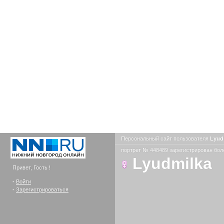
Персональный сайт пользователя
Lyud
портрет № 448489 зарегистрирован боле
Lyudmilka
Привет, Гость !
-
Войти
-
Зарегистрироваться